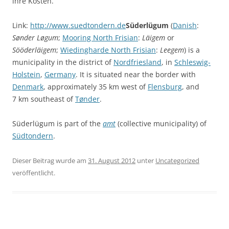
ihre Kosten.
Link:
http://www.suedtondern.de
Süderlügum
(
Danish
:
Sønder Løgum
;
Mooring North Frisian
:
Läigem
or
Sööderläigem
;
Wiedingharde North Frisian
:
Leegem
) is a
municipality in the district of
Nordfriesland
, in
Schleswig-
Holstein
,
Germany
. It is situated near the border with
Denmark
, approximately 35 km west of
Flensburg
, and
7 km southeast of
Tønder
.
Süderlügum is part of the
amt
(collective municipality) of
Südtondern
.
Dieser Beitrag wurde am
31. August 2012
unter
Uncategorized
veröffentlicht.